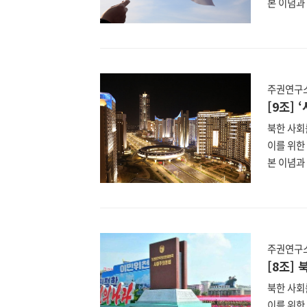
본 이념과 
이에 nk
분석할 북
일 최고인
표기법은 
한 헌법은
주권연구소
(https:
[9조]
북한 사회
이를 위한
본 이념과 
이에 nk
분석할 북
일 최고인
표기법은 
한 헌법은
주권연구소
(https:
[8조]
북한 사회
이를 위한