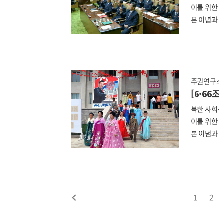
이를 위한
본 이념과 
이에 nk
분석할 북
일 최고인
표기법은 
한 헌법은
주권연구소
(https:
[6·6
북한 사회
이를 위한
본 이념과 
이에 nk
분석할 북
일 최고인
표기법은 
한 헌법은
1
2
(https: