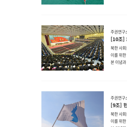
이에 nk
분석할 북
일 최고인
표기법은 
한 헌법은
주권연구소
(https:
[10조
북한 사회
이를 위한
본 이념과 
이에 nk
분석할 북
일 최고인
표기법은 
한 헌법은
주권연구소
(https:
[9조]
북한 사회
이를 위한