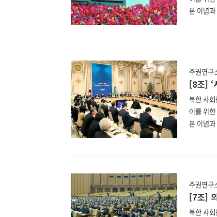
본 이념과 
이에 nk
분석할 북
일 최고인
표기법은 
한 헌법은
주권연구소
(https:
[8조] 
북한 사회
이를 위한
본 이념과 
이에 nk
분석할 북
일 최고인
표기법은 
한 헌법은
주권연구소
(https:
[7조]
북한 사회