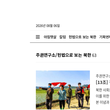
2026년 08월 06일
아침햇살
칼럼
헌법으로 보는 북한
기획연
주권연구소/헌법으로 보는 북한
63
주권연구소
[13조
북한 사회
이를 위한
본 이념과 
이에 nk