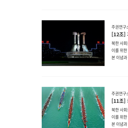
분석할 북
일 최고인
표기법은 
한 헌법은
주권연구소
(https:
[12조
북한 사회
이를 위한
본 이념과 
이에 nk
분석할 북
일 최고인
표기법은 
한 헌법은
주권연구소
(https:
[11조
북한 사회
이를 위한
본 이념과 