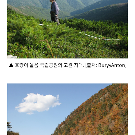
▲ 호랑이 울음 국립공원의 고원 지대. [출처: BuryyAnton]