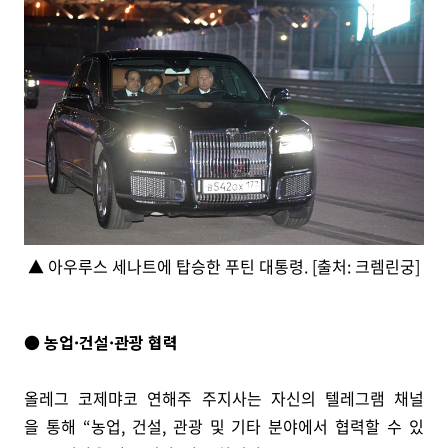
▲ 아우루스 세나트에 탑승한 푸틴 대통령. [출처: 크렘린궁]
● 농업·건설·관광 협력
올레그 코제먀코 연해주 주지사는 자신의 텔레그램 채널
을 통해 “농업, 건설, 관광 및 기타 분야에서 협력할 수 있