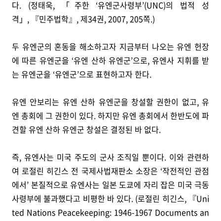
다. (정태욱, 「주한 ‘유엔군사령부’(UNC)의 법적 성
격」, 『민주법학』, 제34권, 2007, 205쪽.)
두 유엔군의 혼동을 해소하고자 지금부터 나오는 유엔 헌장
에 따른 유엔군을 ‘유엔 산하 유엔군’으로, 유엔사 지휘를 받
는 유엔군을 ‘유엔군’으로 표현하고자 한다.
유엔 안보리는 유엔 산하 유엔군을 창설할 권한이 없고, 유
엔 총회에 그 권한이 있다. 하지만 유엔 총회에서 한반도에 파
견할 유엔 산하 유엔군 창설은 결정된 바 없다.
즉, 유엔사는 미국 주도의 군사 조직일 뿐이다. 이와 관련하
여 로절린 히긴스 전 국제사법재판소 소장은 ‘작전적인 관점
에서’ 본질적으로 유엔사는 일본 도쿄에 자리 잡은 미국 극동
사령부에 불과했다고 비평한 바 있다. (로절린 히긴스, 『Uni
ted Nations Peacekeeping: 1946-1967 Documents an